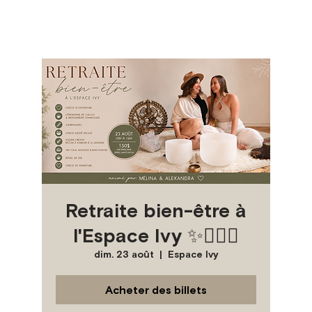
Retraite bien-être à
l'Espace Ivy ✨🧘🏽‍♀️
dim. 23 août
  |  
Espace Ivy
Acheter des billets