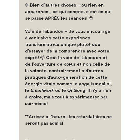
✤ Bien dʼautres choses – ou rien en 
apparence... ce qui compte, cʼest ce qui 
se passe APRÈS les séances! 😉

Voie de l’abandon –
 Je vous encourage 
à venir vivre cette expérience 
transformatrice unique plutôt que 
d’essayer de la comprendre avec votre 
esprit! 🤯 C’est la voie de l’abandon et 
de l’ouverture de cœur et non celle de 
la volonté, contrairement à d’autres 
pratiques d’auto-génération de cette 
énergie vitale comme le yoga kundalini, 
le 
breathwork
 ou le Qi Gong. Il n’y a rien 
à croire, mais tout à expérimenter par 
soi-même!

**Arrivez à lʼheure : les retardataires ne 
seront pas admis!