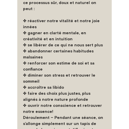
ce 
processus sûr, doux et naturel
 on 
peut :

✤ réactiver notre vitalité et notre joie 
innées

✤ gagner en clarté mentale, en 
créativité et en intuition

✤ se libérer de ce qui ne nous sert plus

✤ abandonner certaines habitudes 
malsaines

✤ renforcer son estime de soi et sa 
confiance

✤ diminer son stress et retrouver le 
sommeil

✤ accroître sa libido

✤ faire des choix plus justes, plus 
alignés à notre nature profonde

✤ ouvrir notre conscience et retrouver 
notre essence!
Déroulement –
 Pendant une séance, on 
s’allonge simplement sur un tapis de 