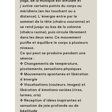
yoga, de la musique est diffusée et 
jʼactive certains points du corps ou 
méridiens (en les touchant ou à 
distance). Lʼénergie entre par le 
sommet de la tête (chakra couronne) et 
se rend jusquʼau bas de la colonne 
(chakra racine), puis circule librement 
dans les deux sens. Ce mouvement 
purifie et équilibre le corps à plusieurs 
niveaux.
Ce qui peut se produire pendant une 
séance :
✤ Changements de température, 
picotements, sensations physiques

✤ Mouvements spontanés et libération 
dʼénergie

✤ Visualisations (couleurs, images) et 
libération dʼémotions variées (rires, 
larmes, cris)

✤ Réception dʼidées inspirantes et 
sensation de joie profonde ou de 
béatitude
