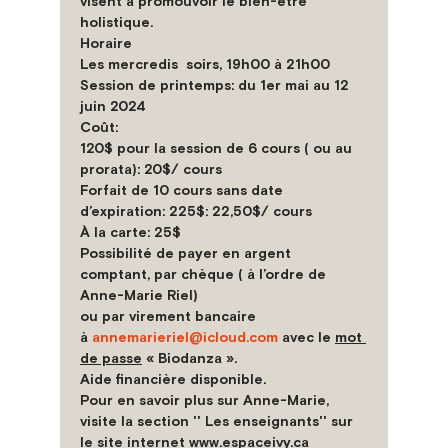
visent à promouvoir le bien-être 
holistique.
Horaire
Les mercredis  soirs, 19h00 à 21h00
Session de printemps
: 
du 1er mai au 12 
juin 2024
Coût:
120$ pour la session de 6 cours ( ou au 
prorata): 20$/ cours
Forfait de 10 cours sans date 
d’expiration: 225$: 22,50$/ cours
À la carte: 25$
Possibilité de payer en argent 
comptant, par chèque ( à l’ordre de 
Anne-Marie Riel)
ou par virement bancaire 
à 
annemarieriel@icloud.com
 avec le 
mot 
de passe
 « Biodanza ».
Aide financière disponible.
Pour en savoir plus sur Anne-Marie, 
visite la section '' Les enseignants'' sur 
le site internet www.espaceivy.ca