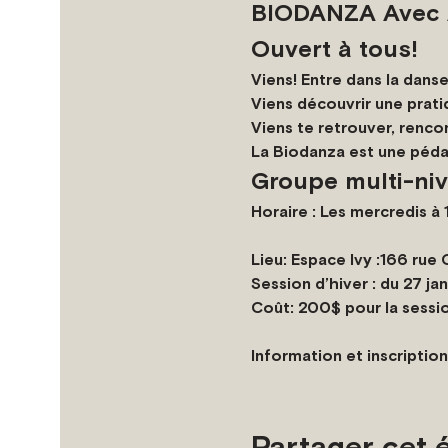
BIODANZA Avec An
Ouvert à tous!
Viens! Entre dans la danse
Viens découvrir une prati
Viens te retrouver, renc
La Biodanza est une péda
Groupe multi-niv
Horaire 
: Les mercredis à 
Lieu
:
Espace Ivy :166 rue 
Session d’hiver :
 du 27 jan
Coût:
 200$ pour la session de 10 cour
Information et inscription
Partager cet