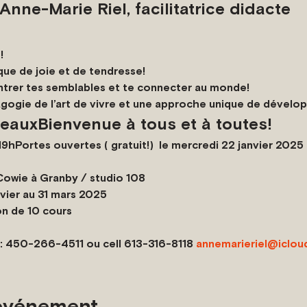
ne-Marie Riel, facilitatrice didacte
!
que de joie et de tendresse!
ontrer tes semblables et te connecter au monde!
gogie de l’art de vivre et une approche unique de dével
eauxBienvenue à tous et à toutes!
19h
Portes ouvertes ( gratuit!)  le mercredi 22 janvier 2025 
Cowie à Granby / studio 108
vier au 31 mars 2025        
s                                                                                             
: 450-266-4511 ou cell 613-316-8118 
annemarieriel@iclou
 événement