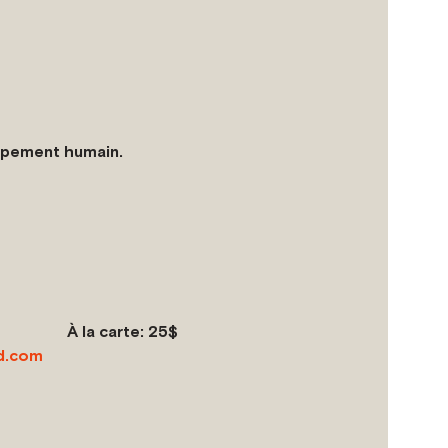
oppement humain.
                                          
À la carte:
 25$
d.com