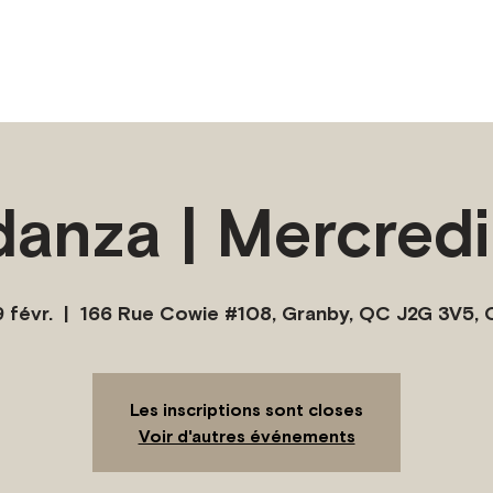
danza | Mercredi
 févr.
  |  
166 Rue Cowie #108, Granby, QC J2G 3V5,
Les inscriptions sont closes
Voir d'autres événements