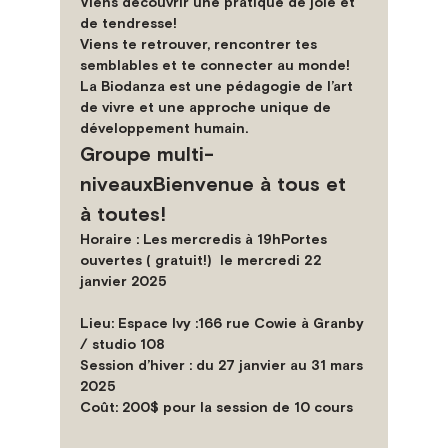
Viens découvrir une pratique de joie et 
de tendresse!
Viens te retrouver, rencontrer tes 
semblables et te connecter au monde!
La Biodanza est une pédagogie de l’art 
de vivre et une approche unique de 
développement humain.
Groupe multi-
niveauxBienvenue à tous et 
à toutes!
Horaire 
: Les mercredis à 19h
Portes 
ouvertes ( gratuit!)  le mercredi 22 
janvier 2025 
Lieu
:
Espace Ivy :166 rue Cowie à Granby 
/ studio 108
Session d’hiver :
 du 27 janvier au 31 mars 
2025        
Coût:
 200$ pour la session de 10 cours   