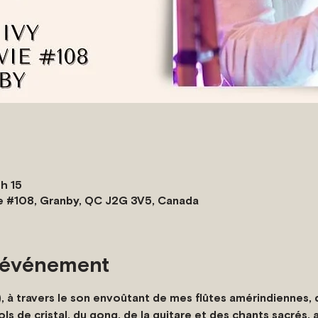
 h 15
e #108, Granby, QC J2G 3V5, Canada
l'événement
 à travers le son envoûtant de mes flûtes amérindiennes, 
ls de cristal, du gong, de la guitare et des chants sacrés, a