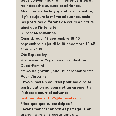
peut convenir aux femmes enceintes et 
ne nécessite aucune expérience.
Mon cours allie le yoga et la spiritualité, 
il y'a toujours la même séquence, mais 
les postures diffèrent de cours en cours 
ainsi que l'intensité.
Durée: 14 semaines
Quand: jeudi 19 septembre 19:45 
septembre au jeudi le 19 décembre 19:45
Coûts: 210$
Où: Espace Ivy
Professeure: Yoga Insoumis (Justine 
Dubé-Fortin)
***Cours gratuit: jeudi 12 septembre.****
Pour t'inscrire:
Envoie-moi un courriel pour me dire ta 
participation au cours et un virement à 
l'adresse courriel suivante: 
justinedubefortin2@hotmail.com
. 
**Indique que tu participes à 
l'événement facebook et partage le en 
grand notre si le coeur tant dit.