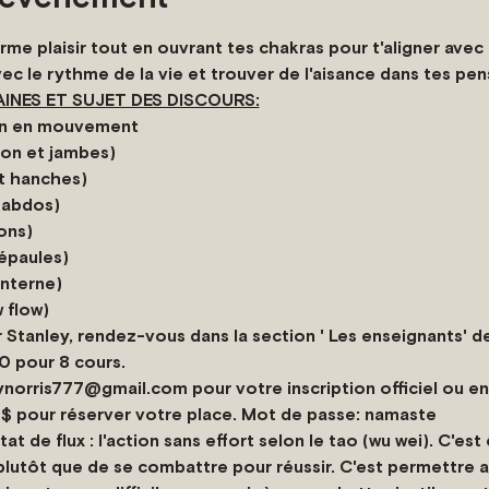
e plaisir tout en ouvrant tes chakras pour t'aligner avec l
vec le rythme de la vie et trouver de l'aisance dans tes pen
NES ET SUJET DES DISCOURS:
ion en mouvement
ion et jambes)
et hanches)
t abdos)
ons)
épaules)
interne)
 flow)
r Stanley, rendez-vous dans la section ' Les enseignants' d
20 pour 8 cours.
ynorris777@gmail.com pour votre inscription officiel ou e
0$ pour réserver votre place. Mot de passe: namaste
état de flux : l'action sans effort selon le tao (wu wei). C'es
 plutôt que de se combattre pour réussir. C'est permettre 