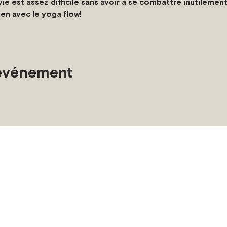
ie est assez difficile sans avoir à se combattre inutilement
ien avec le yoga flow!
 événement