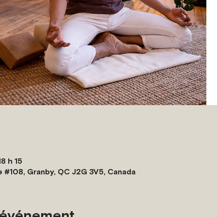
8 h 15
e #108, Granby, QC J2G 3V5, Canada
l'événement