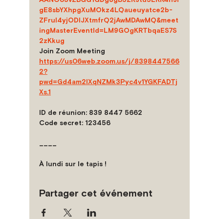
gE8sbYXhpgXuMOkz4LQaueuyatce2b-
ZFruI4yjODIJXtmfrQ2jAwMDAwMQ&meet
ingMasterEventId=LM9GOgKRTbqaES7S
2zKkug
Join Zoom Meeting
https://us06web.zoom.us/j/8398447566
2?
pwd=Gd4am2lXqNZMk3Pyc4v1YGKFADTj
Xs.1
ID de réunion: 839 8447 5662
Code secret: 123456 
____
À lundi sur le tapis !
Partager cet événement