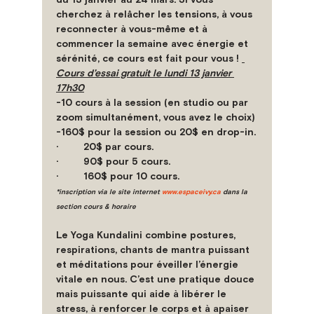
cherchez à relâcher les tensions, à vous 
reconnecter à vous-même et à 
commencer la semaine avec énergie et 
sérénité, ce cours est fait pour vous ! 
Cours d’essai gratuit le lundi 13 janvier 
17h30
-10 cours à la session (en studio ou par 
zoom simultanément, vous avez le choix)
-160$ pour la session ou 20$ en drop-in.
·         20$ par cours.
·         90$ pour 5 cours.
·         160$ pour 10 cours.
*inscription via le site internet 
www.espaceivy.ca
 dans la 
section cours & horaire
Le 
Yoga Kundalini
 combine 
postures, 
respirations, chants de mantra puissant 
et méditations
 pour éveiller l’énergie 
vitale en nous. C’est une pratique douce 
mais puissante qui aide à libérer le 
stress, à renforcer le corps et à apaiser 