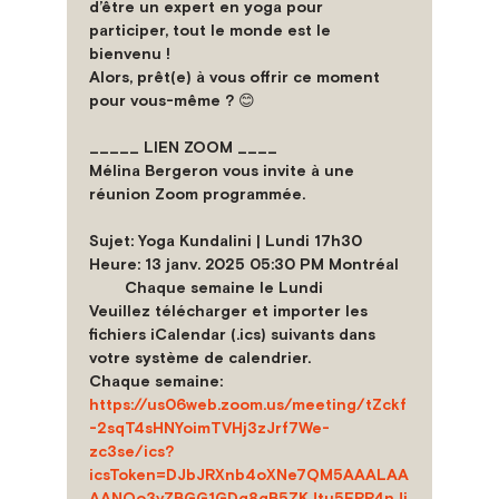
d’être un expert en yoga pour 
participer, tout le monde est le 
bienvenu !
Alors, prêt(e) à vous offrir ce moment 
pour vous-même ? 😊
_____ LIEN ZOOM ____
Mélina Bergeron vous invite à une 
réunion Zoom programmée.
Sujet: Yoga Kundalini | Lundi 17h30
Heure: 13 janv. 2025 05:30 PM Montréal
        Chaque semaine le Lundi
Veuillez télécharger et importer les 
fichiers iCalendar (.ics) suivants dans 
votre système de calendrier.
Chaque semaine: 
https://us06web.zoom.us/meeting/tZckf
-2sqT4sHNYoimTVHj3zJrf7We-
zc3se/ics?
icsToken=DJbJRXnb4oXNe7QM5AAALAA
AANOo3vZBGG1GDg8gB5ZKJtu5ERR4nJi