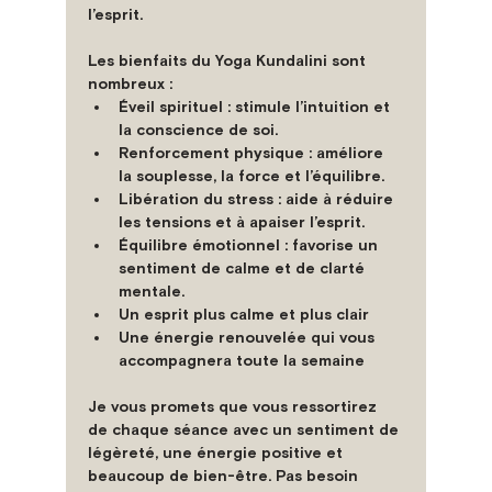
l’esprit.
Les bienfaits du Yoga Kundalini
 sont 
nombreux :
Éveil spirituel
 : stimule l’intuition et 
la conscience de soi.
Renforcement physique
 : améliore 
la souplesse, la force et l’équilibre.
Libération du stress
 : aide à réduire 
les tensions et à apaiser l’esprit.
Équilibre émotionnel
 : favorise un 
sentiment de calme et de clarté 
mentale.
Un 
esprit plus calme
 et plus clair
Une 
énergie renouvelée
 qui vous 
accompagnera toute la semaine
Je vous promets que vous ressortirez 
de chaque séance avec un 
sentiment de 
légèreté
, une 
énergie positive
 et 
beaucoup de 
bien-être
. Pas besoin 