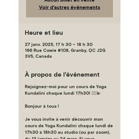
Voir d'autres événements
Heure et lieu
27 janv. 2025, 17 h 30 – 18 h 30
166 Rue Cowie #108, Granby, QC J2G
3V5, Canada
À propos de l'événement
Rejoignez-moi pour un cours de Yoga 
Kundalini chaque lundi 17h30!
 🧘‍♀️💫
Bonjour à tous !
Je vous invite à venir découvrir mon 
cours de 
Yoga Kundalini
 chaque lundi de 
17h30 à 18h30
 au studio (ou par zoom), 
du 13 janvier au 24 mars. Si vous 