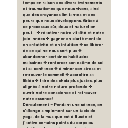
temps en raison des divers événements 
et traumatismes que nous vivons, ainsi 
que des croyances limitantes et des 
peurs que nous développons. Grâce à 
ce 
processus sûr, doux et naturel
 on 
peut :  ✤ réactiver notre vitalité et notre 
joie innées ✤ gagner en clarté mentale, 
en créativité et en intuition ✤ se libérer 
de ce qui ne nous sert plus ✤ 
abandonner certaines habitudes 
malsaines ✤ renforcer son estime de soi 
et sa confiance ✤ diminer son stress et 
retrouver le sommeil ✤ accroître sa 
libido ✤ faire des choix plus justes, plus 
alignés à notre nature profonde ✤ 
ouvrir notre conscience et retrouver 
notre essence!
Déroulement –
 Pendant une séance, on 
s’allonge simplement sur un tapis de 
yoga, de la musique est diffusée et 
jʼactive certains points du corps ou 