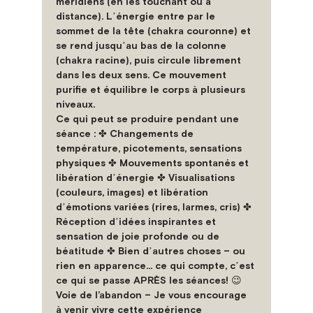
méridiens (en les touchant ou à 
distance). Lʼénergie entre par le 
sommet de la tête (chakra couronne) et 
se rend jusquʼau bas de la colonne 
(chakra racine), puis circule librement 
dans les deux sens. Ce mouvement 
purifie et équilibre le corps à plusieurs 
niveaux.
Ce qui peut se produire pendant une 
séance :
 ✤ Changements de 
température, picotements, sensations 
physiques ✤ Mouvements spontanés et 
libération dʼénergie ✤ Visualisations 
(couleurs, images) et libération 
dʼémotions variées (rires, larmes, cris) ✤ 
Réception dʼidées inspirantes et 
sensation de joie profonde ou de 
béatitude ✤ Bien dʼautres choses – ou 
rien en apparence... ce qui compte, cʼest 
ce qui se passe APRÈS les séances! 😉 
Voie de l’abandon –
 Je vous encourage 
à venir vivre cette expérience 